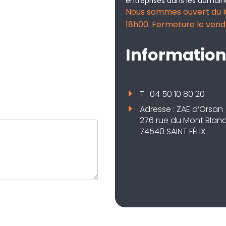
entreprises dans les domai
Nous sommes ouvert du lu
18h00. Fermeture le vend
Information
T : 04 50 10 80 20
Adresse : ZAE d’Orsan
276 rue du Mont Blanc
74540 SAINT FÉLIX