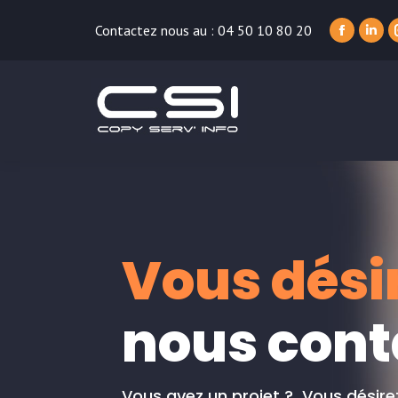
Contactez nous au : 04 50 10 80 20
Faceboo
Link
page
pag
opens
ope
in
in
new
new
window
win
Vous dési
nous cont
Vous avez un projet ? Vous désirez