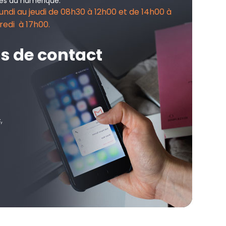
nes du numérique.
ndi au jeudi de 08h30 à 12h00 et de 14h00 à
redi à 17h00.
s de contact
,