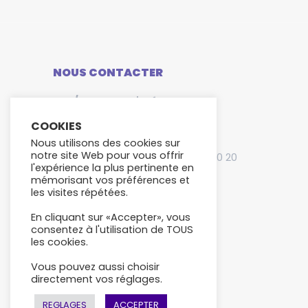
NOUS CONTACTER
CSI / Copy Serv' Info
276 Rue du Mont Blanc
COOKIES
ZAE D'Orsan
Nous utilisons des cookies sur
notre site Web pour vous offrir
74540 Saint-Félix Tél : 04 50 10 80 20
l'expérience la plus pertinente en
mémorisant vos préférences et
Trouvez nous sur :
les visites répétées.
Facebook
LinkedIn
Instagram
page
page
page
En cliquant sur «Accepter», vous
consentez à l'utilisation de TOUS
opens
opens
opens
les cookies.
in
in
in
new
new
new
Vous pouvez aussi choisir
directement vos réglages.
window
window
window
REGLAGES
ACCEPTER