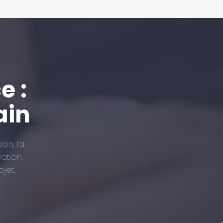
e :
ain
ion, la
ation,
jet,