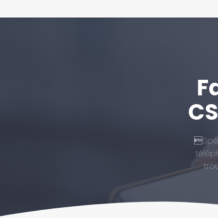
Fa
CS
Spéci
télép
tro