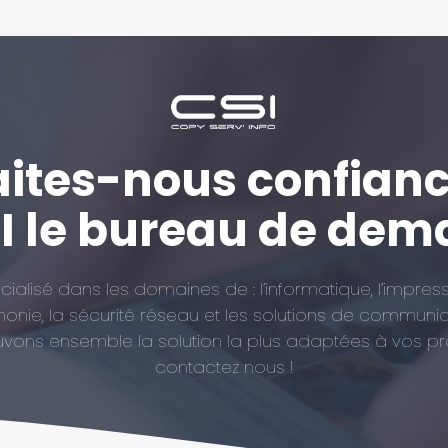
ites-nous confianc
I le bureau de dem
alisé dans les domaines de : l’informatique, l’impress
honie, la sécurité réseau et les solutions de communic
uvons ensemble la solution la plus adaptées à vos pro
contactez nous !