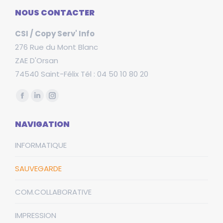
NOUS CONTACTER
CSI / Copy Serv' Info
276 Rue du Mont Blanc
ZAE D'Orsan
74540 Saint-Félix Tél : 04 50 10 80 20
Trouvez nous sur :
Facebook
LinkedIn
Instagram
page
page
page
NAVIGATION
opens
opens
opens
in
in
in
INFORMATIQUE
new
new
new
window
window
window
SAUVEGARDE
COM.COLLABORATIVE
IMPRESSION