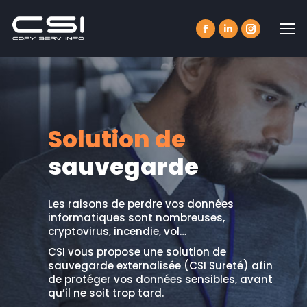
Facebook
LinkedIn
Instagram
page
page
page
opens
opens
opens
in
in
in
new
new
new
Solution de
window
window
window
sauvegarde
Les raisons de perdre vos données
informatiques sont nombreuses,
cryptovirus, incendie, vol…
CSI vous propose une solution de
sauvegarde externalisée (CSI Sureté) afin
de protéger vos données sensibles, avant
qu’il ne soit trop tard.