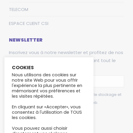
TELECOM
ESPACE CLIENT CSI
NEWSLETTER
Inscrivez vous à notre newsletter et profitez de nos
derniers services et des actualités avant tout le
COOKIES
monde !
Nous utilisons des cookies sur
E-mail *
notre site Web pour vous offrir
l'expérience la plus pertinente en
mémorisant vos préférences et
En utilisant ce formulaire, vous acceptez le stockage et
les visites répétées.
le traitement de vos données par ce site Web.
En cliquant sur «Accepter», vous
consentez à l'utilisation de TOUS
les cookies.
Envoyer
Vous pouvez aussi choisir